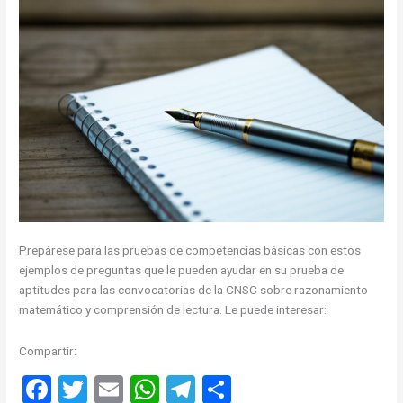
Prepárese para las pruebas de competencias básicas con estos
ejemplos de preguntas que le pueden ayudar en su prueba de
aptitudes para las convocatorias de la CNSC sobre razonamiento
matemático y comprensión de lectura. Le puede interesar:
Compartir:
F
T
E
W
T
C