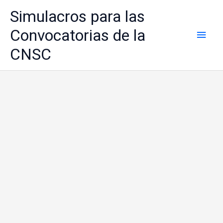
Ir
Simulacros para las
al
contenido
Convocatorias de la
Men
CNSC
princ