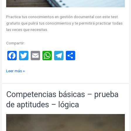
Practica tus conocimientos en gestión documental con este test
gratuito que pulirá tus conocimientos y te permitirá practicar todas
las veces que necesitas.
Compartir:
F
T
E
W
T
C
a
wi
m
h
el
o
Simulacro
Leer más »
ce
tt
ail
at
e
m
en
b
er
s
gr
p
Gestión
o
A
a
ar
Documental
Competencias básicas – prueba
o
p
m
tir
de aptitudes – lógica
k
p