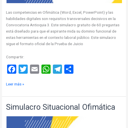
Las competencias en Ofimática (Word, Excel, PowerPoint) y las
habilidades digitales son requisitos transversales decisivos en la
Convocatoria Antioquia 3. Este simulacro gratuito de 60 preguntas
está diseñado para que el aspirante mida su dominio funcional de
estas herramientas en el contexto laboral público. Este simulacro
sigue el formato oficial de la Prueba de Juicio
Compartir:
F
T
E
W
T
C
a
wi
m
h
el
o
Simulacro
Leer más »
ce
tt
ail
at
e
m
Ofimática
b
er
s
gr
p
o
A
a
ar
Simulacro Situacional Ofimática
o
p
m
tir
k
p