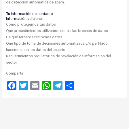
de detección automática de spam.
Tu información de contacto
Información adicional
Cómo protegemos tus datos
Qué procedimientos utilizamos contra las brechas de datos
De qué terceros recibimos datos
Qué tipo de toma de decisiones automatizada y/o perfilado
hacemos con los datos del usuario
Requerimientos regulatorios de revelación de información del
sector
Compartir:
F
T
E
W
T
C
a
wi
m
h
el
o
ce
tt
ail
at
e
m
b
er
s
gr
p
o
A
a
ar