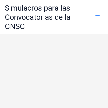
Ir
Simulacros para las
al
contenido
Convocatorias de la
Men
CNSC
princ