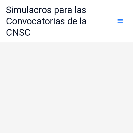
Ir
Simulacros para las
al
contenido
Convocatorias de la
Men
CNSC
princ