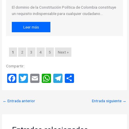
El dominio de la Constitución Política de Colombia constituye
un requisito indispensable para cualquier ciudadano…
Leer más
1
2
3
4
5
Next »
Compartir:
F
T
E
W
T
C
a
wi
m
h
el
o
ce
tt
ail
at
e
m
←
Entrada anterior
Entrada siguiente
→
b
er
s
gr
p
o
A
a
ar
o
p
m
tir