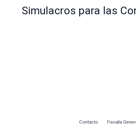
Ir
Simulacros para las Co
al
contenido
Contacto
Fiscalía Gener