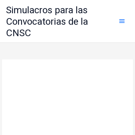
Ir
Simulacros para las
al
contenido
Convocatorias de la
Men
CNSC
princ