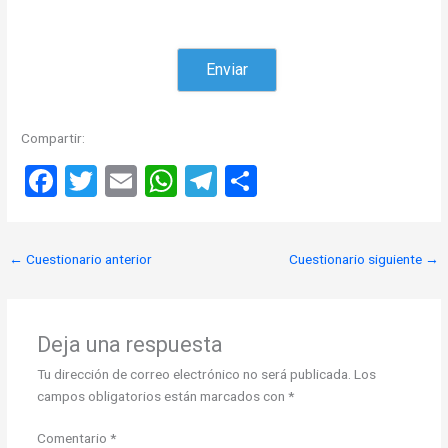
Compartir:
F
T
E
W
T
C
a
wi
m
h
el
o
ce
tt
ail
at
e
m
←
Cuestionario anterior
Cuestionario siguiente
→
b
er
s
gr
p
o
A
a
ar
o
p
m
tir
Deja una respuesta
k
p
Tu dirección de correo electrónico no será publicada.
Los
campos obligatorios están marcados con
*
Comentario
*