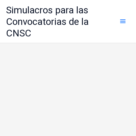
Ir
Simulacros para las
al
contenido
Convocatorias de la
Men
CNSC
princ