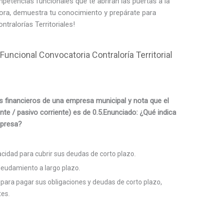
mpetencias funcionales que te abrirán las puertas a la
ora, demuestra tu conocimiento y prepárate para
tralorías Territoriales!
uncional Convocatoria Contraloría Territorial
s financieros de una empresa municipal y nota que el
ente / pasivo corriente) es de 0.5.Enunciado: ¿Qué indica
mpresa?
cidad para cubrir sus deudas de corto plazo.
deudamiento a largo plazo.
 para pagar sus obligaciones y deudas de corto plazo,
tes.