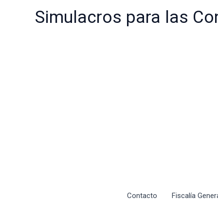
Ir
Simulacros para las Co
al
contenido
Contacto
Fiscalía Gener