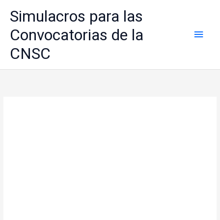
Ir
Simulacros para las
al
contenido
Convocatorias de la
Men
CNSC
princ